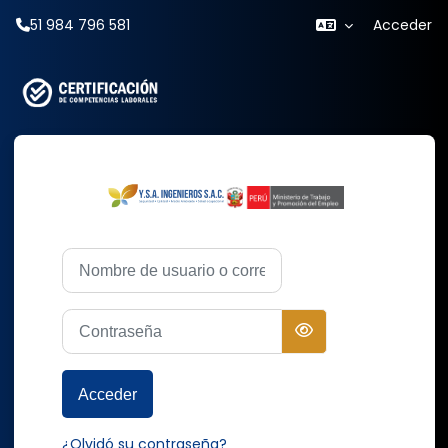
51 984 796 581
Acceder
Salta al contenido principal
ENTRAR A YSA 
Nombre de usuario o correo electrónico
Contraseña
Acceder
¿Olvidó su contraseña?